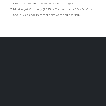
Optimization and the Serverless Advantage »
McKinsey & Company (2025), « The evolution of DevSecOps:
Security-as-Code in modern software engineering »