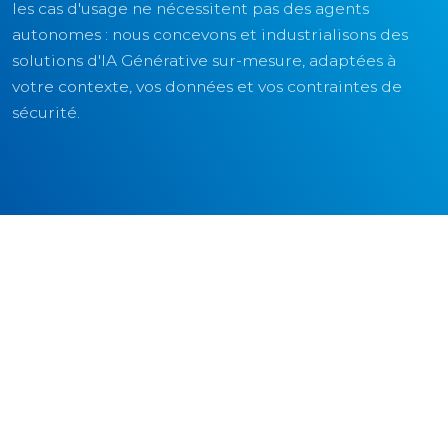
les cas d'usage ne nécessitent pas des agents
autonomes : nous concevons et industrialisons des
solutions d'IA Générative sur-mesure, adaptées à
votre contexte, vos données et vos contraintes de
sécurité.